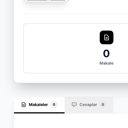
0
Makale
Makaleler
Cevaplar
0
0