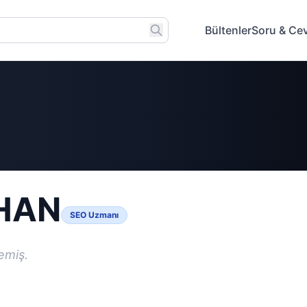
Bültenler
Soru & Ce
 HAN
SEO Uzmanı
emiş.