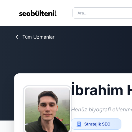
Tüm Uzmanlar
İbrahim
Henüz biyografi eklenm
Stratejik SEO