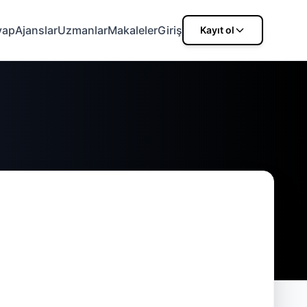
vap
Ajanslar
Uzmanlar
Makaleler
Giriş
Kayıt ol